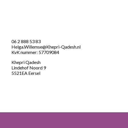
06 2 888 53 83
Helga.Willemse@Khepri-Qadesh.nl
KvK nummer: 57709084
Khepri Qadesh
Lindehof Noord 9
5521EA Eersel