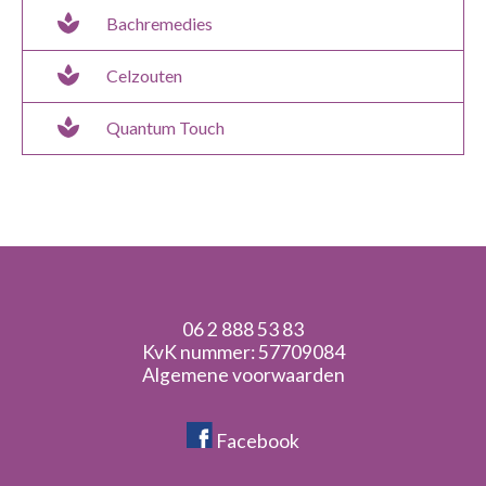
spa
Bachremedies
spa
Celzouten
spa
Quantum Touch
06 2 888 53 83
KvK nummer: 57709084
Algemene voorwaarden
Facebook