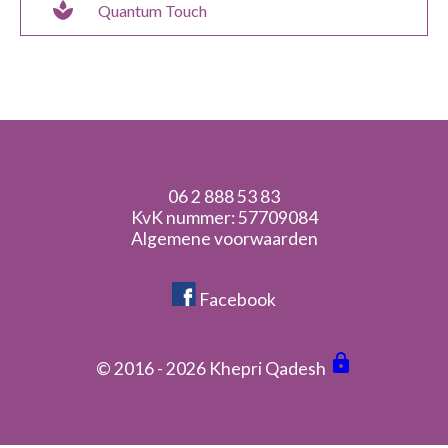
spa
Quantum Touch
06 2 888 53 83
KvK nummer: 57709084
Algemene voorwaarden
Facebook
lock
© 2016 - 2026 Khepri Qadesh