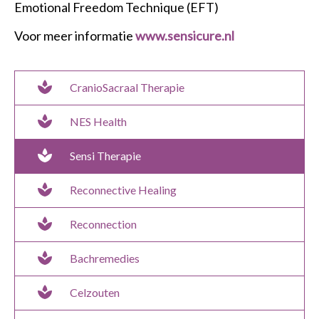
Emotional Freedom Technique (EFT)
Voor meer informatie
www.sensicure.nl
spa
CranioSacraal Therapie
spa
NES Health
spa
Sensi Therapie
spa
Reconnective Healing
spa
Reconnection
spa
Bachremedies
spa
Celzouten